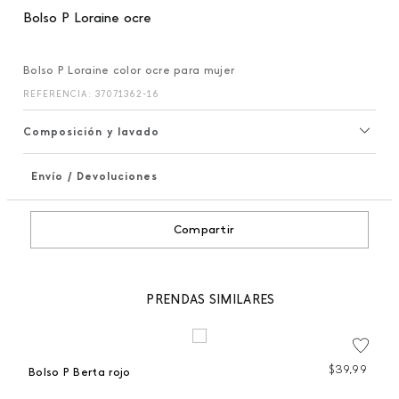
Bolso P Loraine ocre
Bolso P Loraine color ocre para mujer
REFERENCIA
:
37071362-16
Composición y lavado
Envío / Devoluciones
+
Compartir
PRENDAS SIMILARES
$
39
,
99
Bolso P Berta rojo
B