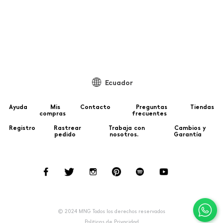
99
Ecuador
Ayuda
Mis
Contacto
Preguntas
Tiendas
compras
frecuentes
Registro
Rastrear
Trabaja con
Cambios y
pedido
nosotros.
Garantía
© 2024 MNG Todos los derechos reservados
Politicas de Privacidad