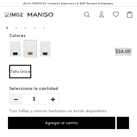
¡Envío GRATIS En Compras Superiores A $60! Excepto Galápagos.
Colores
$
36
,
00
Talla Única
－
＋
*Las tallas y colores tachados no están disponibles.
Agregar al carrito