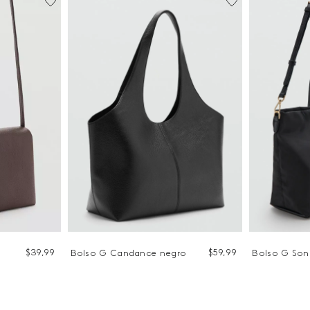
$
39
,
99
$
59
,
99
Bolso G Candance negro
Bolso G Son