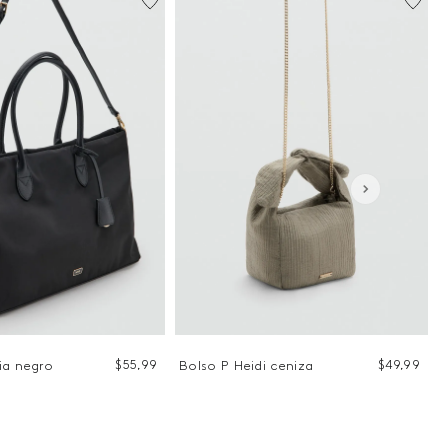
$
55
,
99
$
49
,
99
ia negro
Bolso P Heidi ceniza