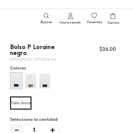
Buscar
Favoritos
Inicia sesión
Bolso P Loraine
$
36
,
00
negro
REFERENCIA
:
37071362-99
Colores
Talla Única
－
＋