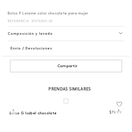
Bolso P Loraine color chocolate para mujer
REFERENCIA
:
37071362-32
Composición y lavado
Envío / Devoluciones
+
Compartir
PRENDAS SIMILARES
99
$
79
,
99
Bolso G Isabel chocolate
Bo