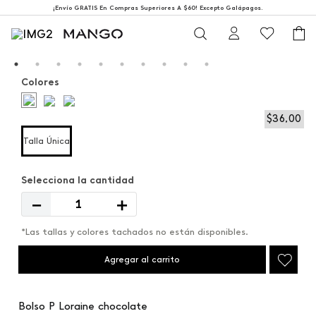
¡Envío GRATIS En Compras Superiores A $60! Excepto Galápagos.
Colores
$
36
,
00
Talla Única
－
＋
*Las tallas y colores tachados no están disponibles.
Agregar al carrito
Bolso P Loraine chocolate