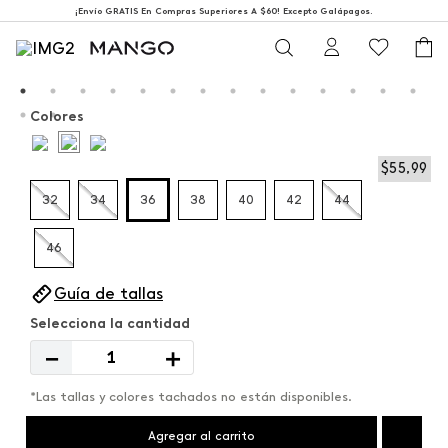
¡Envío GRATIS En Compras Superiores A $60! Excepto Galápagos.
Colores
$
55
,
99
32
34
36
38
40
42
44
46
Guía de tallas
－
＋
*Las tallas y colores tachados no están disponibles.
Agregar al carrito