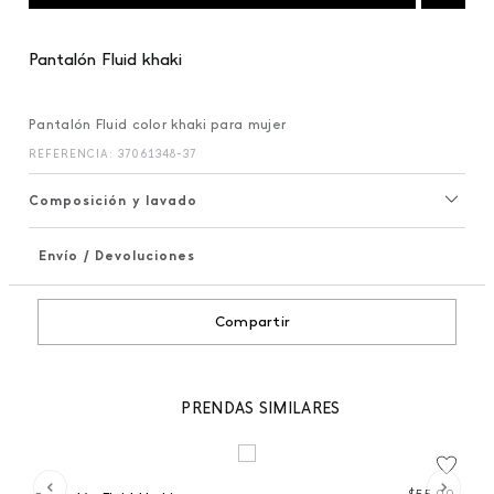
Pantalón Fluid khaki
Pantalón Fluid color khaki para mujer
REFERENCIA
:
37061348-37
Composición y lavado
Envío / Devoluciones
+
Compartir
PRENDAS SIMILARES
 %