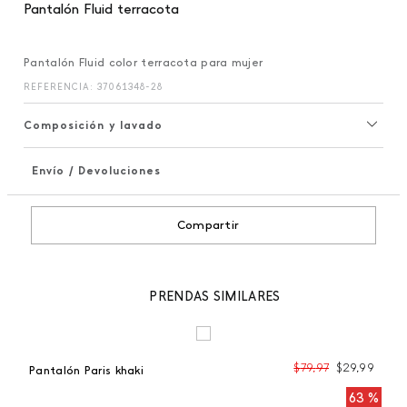
Pantalón Fluid terracota
Pantalón Fluid color terracota para mujer
REFERENCIA
:
37061348-28
Composición y lavado
Envío / Devoluciones
+
Compartir
PRENDAS SIMILARES
99
$
79
,
97
$
29
,
99
Pantalón Paris khaki
Pa
 %
63 %