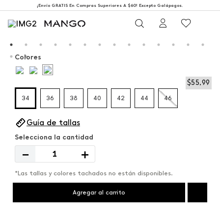
¡Envío GRATIS En Compras Superiores A $60! Excepto Galápagos.
Colores
$
55
,
99
34
36
38
40
42
44
46
Guía de tallas
－
＋
*Las tallas y colores tachados no están disponibles.
Agregar al carrito