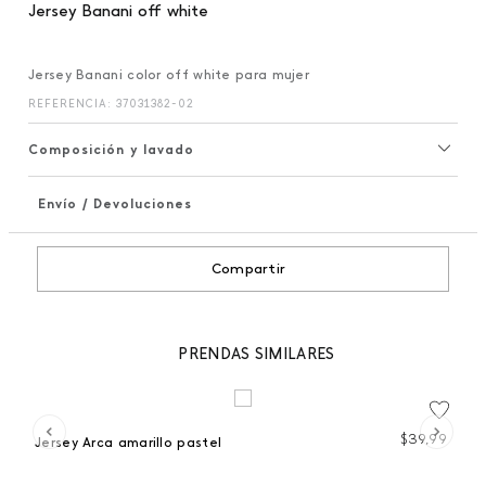
Jersey Banani off white
Jersey Banani color off white para mujer
REFERENCIA
:
37031382-02
Composición y lavado
Envío / Devoluciones
+
Compartir
PRENDAS SIMILARES
 %
99
$
39
,
99
Jersey Arca amarillo pastel
Je