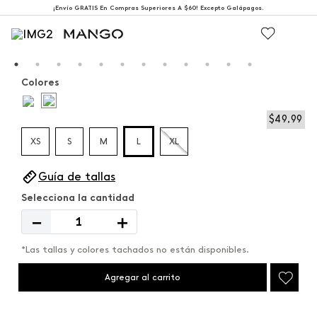
¡Envío GRATIS En Compras Superiores A $60! Excepto Galápagos.
Colores
$
49
,
99
XS
S
M
L
XL
Guía de tallas
－
＋
*Las tallas y colores tachados no están disponibles.
Agregar al carrito