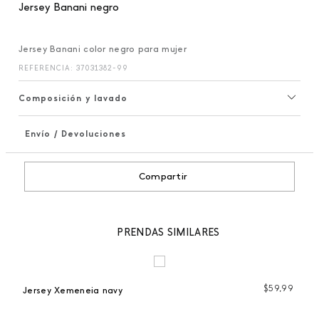
Jersey Banani negro
Jersey Banani color negro para mujer
REFERENCIA
:
37031382-99
Composición y lavado
Envío / Devoluciones
+
Compartir
PRENDAS SIMILARES
97
$
59
,
99
Jersey Xemeneia navy
Je
 %