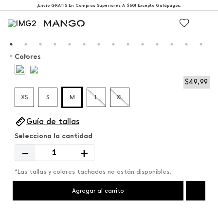
¡Envío GRATIS En Compras Superiores A $60! Excepto Galápagos.
Colores
$
49
,
99
XS
S
M
L
XL
Guía de tallas
－
＋
*Las tallas y colores tachados no están disponibles.
Agregar al carrito