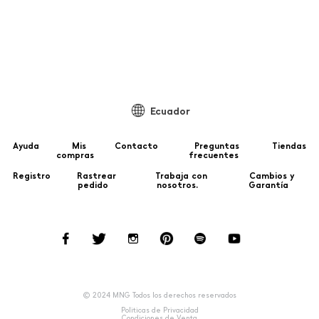
Ecuador
Ayuda
Mis
Contacto
Preguntas
Tiendas
compras
frecuentes
Registro
Rastrear
Trabaja con
Cambios y
pedido
nosotros.
Garantía
© 2024 MNG Todos los derechos reservados
Politicas de Privacidad
Condiciones de Venta