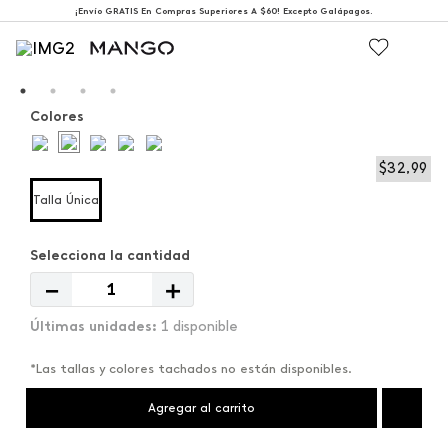
¡Envío GRATIS En Compras Superiores A $60! Excepto Galápagos.
Colores
$
32
,
99
Talla Única
－
＋
1 disponible
*Las tallas y colores tachados no están disponibles.
Agregar al carrito