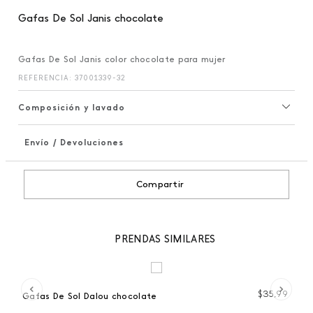
Gafas De Sol Janis chocolate
Gafas De Sol Janis color chocolate para mujer
REFERENCIA
:
37001339-32
Composición y lavado
Envío / Devoluciones
+
Compartir
PRENDAS SIMILARES
99
$
35
,
99
Gafas De Sol Dalou chocolate
Ga