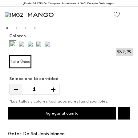
¡Envío GRATIS En Compras Superiores A $60! Excepto Galápagos.
Colores
$
32
,
99
Talla Única
－
＋
*Las tallas y colores tachados no están disponibles.
Agregar al carrito
Gafas De Sol Janis blanco