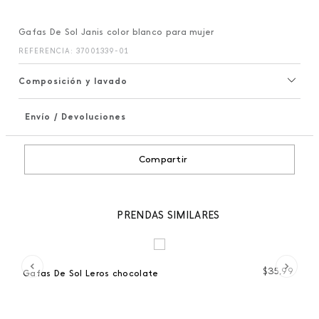
Gafas De Sol Janis color blanco para mujer
REFERENCIA
:
37001339-01
Composición y lavado
Envío / Devoluciones
+
Compartir
PRENDAS SIMILARES
99
$
35
,
99
Gafas De Sol Leros chocolate
Ga