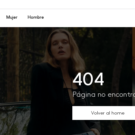
Menú
Mujer
Hombre
404
Página no encont
Volver al home