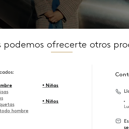
s podemos ofrecerte otros pro
scados:
Cont
ombre
• Niñas
L
isas
ns
• Niños
quetas
Lu
 todo hombre
Es
se