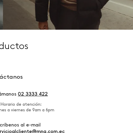
ductos
áctanos
lámanos
02 3333 422
Horario de atención:
nes a viernes de 9am a 6pm
críbenos al e-mail
rvicioalcliente@mng.com.ec