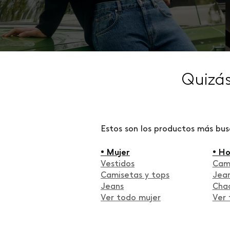
Quizá
Estos son los productos más bu
• Mujer
• H
Vestidos
Cam
Camisetas y tops
Jea
Jeans
Cha
Ver todo mujer
Ver