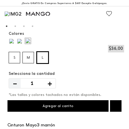
¡Envío GRATIS En Compras Superiores A $60! Excepto Galápagos.
Colores
$
36
,
00
S
M
L
－
＋
*Las tallas y colores tachados no están disponibles.
Agregar al carrito
Cinturon Mayo3 marrón