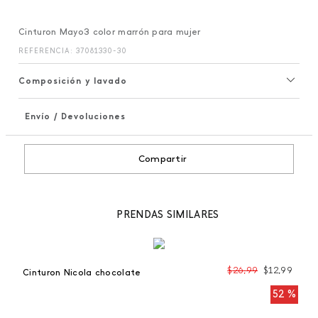
Cinturon Mayo3 color marrón para mujer
REFERENCIA
:
37081330-30
Composición y lavado
Envío / Devoluciones
+
Compartir
PRENDAS SIMILARES
99
$
26
,
99
$
12
,
99
Cinturon Nicola chocolate
Ci
 %
52 %