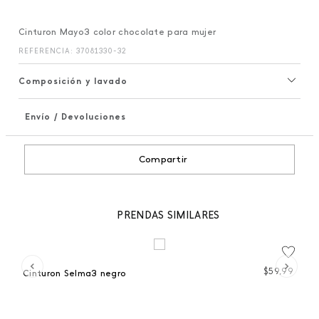
Cinturon Mayo3 color chocolate para mujer
REFERENCIA
:
37081330-32
Composición y lavado
Envío / Devoluciones
+
Compartir
PRENDAS SIMILARES
 %
99
$
59
,
99
Cinturon Selma3 negro
Ci