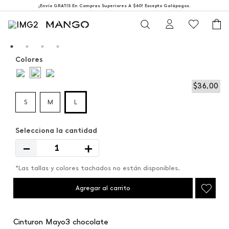
¡Envío GRATIS En Compras Superiores A $60! Excepto Galápagos.
Colores
$
36
,
00
S
M
L
－
＋
*Las tallas y colores tachados no están disponibles.
Agregar al carrito
Cinturon Mayo3 chocolate