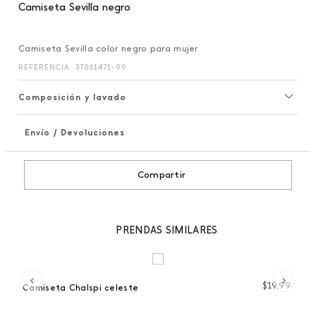
Camiseta Sevilla negro
Camiseta Sevilla color negro para mujer
REFERENCIA
:
37081471-99
Composición y lavado
Envío / Devoluciones
+
Compartir
PRENDAS SIMILARES
 %
99
$
19
,
99
Camiseta Chalspi celeste
Bl