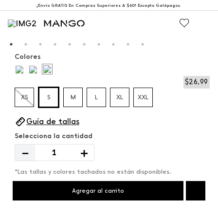
¡Envío GRATIS En Compras Superiores A $60! Excepto Galápagos.
Colores
$
26
,
99
XS
S
M
L
XL
XXL
Guía de tallas
－
＋
*Las tallas y colores tachados no están disponibles.
Agregar al carrito