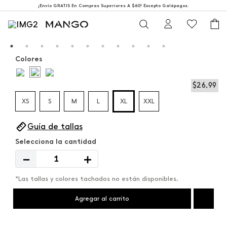
¡Envío GRATIS En Compras Superiores A $60! Excepto Galápagos.
Colores
$
26
,
99
XS
S
M
L
XL
XXL
Guía de tallas
－
＋
*Las tallas y colores tachados no están disponibles.
Agregar al carrito