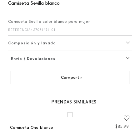
Camiseta Sevilla blanco
Camiseta Sevilla color blanco para mujer
REFERENCIA
:
37081471-01
Composición y lavado
Envío / Devoluciones
+
Compartir
PRENDAS SIMILARES
99
$
35
,
99
Camiseta Ona blanco
 %