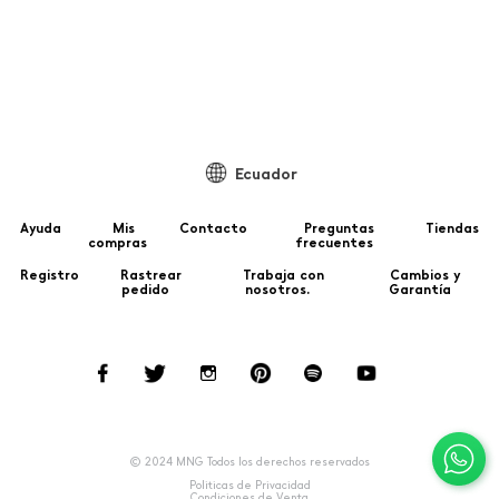
T
Ecuador
Ayuda
Mis
Contacto
Preguntas
Tiendas
compras
frecuentes
Registro
Rastrear
Trabaja con
Cambios y
pedido
nosotros.
Garantía
© 2024 MNG Todos los derechos reservados
Politicas de Privacidad
Condiciones de Venta