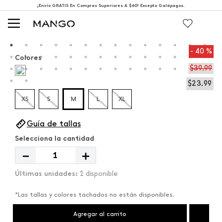
¡Envío GRATIS En Compras Superiores A $60! Excepto Galápagos.
40 %
Colores
$
39
,
99
$
23
,
99
XS
S
M
L
XL
Guía de tallas
－
＋
1 disponible
*Las tallas y colores tachados no están disponibles.
Agregar al carrito