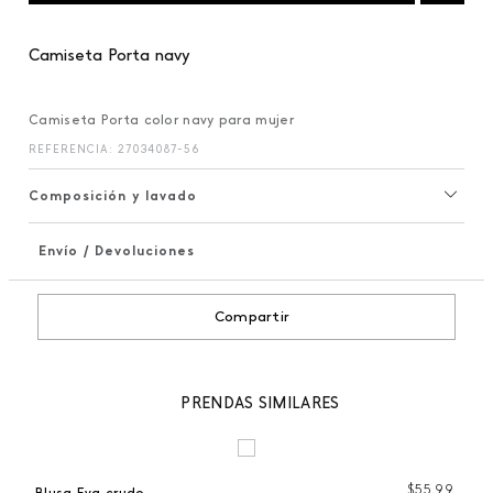
Camiseta Porta navy
Camiseta Porta color navy para mujer
REFERENCIA
:
27034087-56
Composición y lavado
Envío / Devoluciones
+
Compartir
PRENDAS SIMILARES
99
$
55
,
99