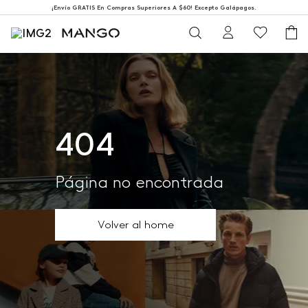
¡Envío GRATIS En Compras Superiores A $60! Excepto Galápagos.
404
Página no encontrada
Volver al home