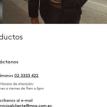
ductos
áctanos
lámanos
02 3333 422
Horario de atención:
nes a viernes de 9am a 6pm
críbenos al e-mail
rvicioalcliente@mng.com.ec