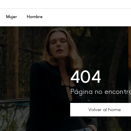
Menú
Mujer
Hombre
404
Página no encont
Volver al home