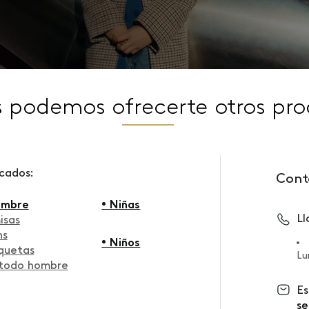
s podemos ofrecerte otros pro
scados:
Cont
ombre
• Niñas
L
isas
ns
• Niños
quetas
Lu
 todo hombre
Es
se