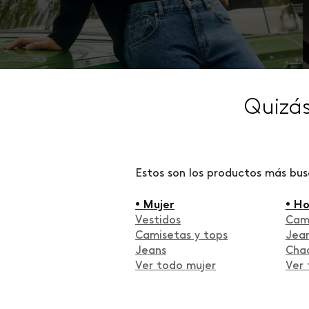
Quizá
Estos son los productos más bu
• Mujer
• H
Vestidos
Cam
Camisetas y tops
Jea
Jeans
Cha
Ver todo mujer
Ver