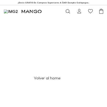
¡Envío GRATIS En Compras Superiores A $60! Excepto Galápagos.
404
Página no encontrada
Volver al home