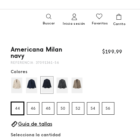
Buscar
Favoritos
Inicia sesión
Americana Milan
$
199
,
99
navy
REFERENCIA
:
37091361-56
Colores
44
46
48
50
52
54
56
Guía de tallas