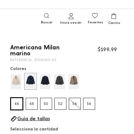
Buscar
Favoritos
Inicia sesión
Americana Milan
$
199
,
99
marino
REFERENCIA
:
37031363-69
Colores
46
48
50
52
54
56
Guía de tallas