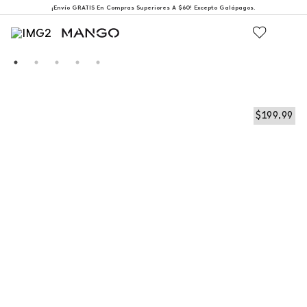
¡Envío GRATIS En Compras Superiores A $60! Excepto Galápagos.
$
199
,
99