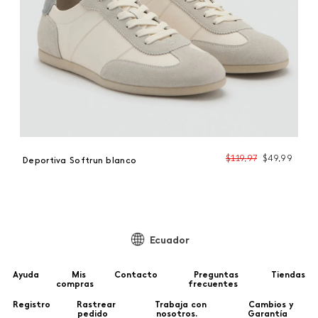
99
$
119
,
97
$
49
,
99
Deportiva Softrun blanco
De
Ecuador
Ayuda
Mis
Contacto
Preguntas
Tiendas
compras
frecuentes
Registro
Rastrear
Trabaja con
Cambios y
pedido
nosotros.
Garantía