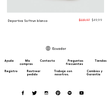
99
$
119
,
97
$
49
,
99
Deportiva Softrun blanco
De
Ecuador
Ayuda
Mis
Contacto
Preguntas
Tiendas
compras
frecuentes
Registro
Rastrear
Trabaja con
Cambios y
pedido
nosotros.
Garantía