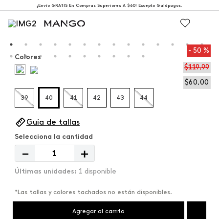
¡Envío GRATIS En Compras Superiores A $60! Excepto Galápagos.
50 %
Colores
$
119
,
99
$
60
,
00
39
40
41
42
43
44
Guía de tallas
－
＋
1 disponible
*Las tallas y colores tachados no están disponibles.
Agregar al carrito