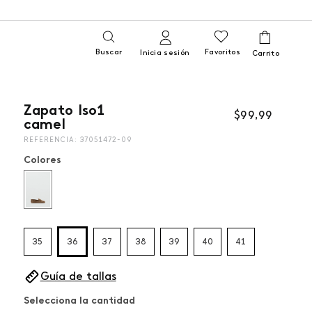
Buscar
Favoritos
Inicia sesión
Zapato Iso1
$
99
,
99
camel
REFERENCIA
:
37051472-09
Colores
35
36
37
38
39
40
41
Guía de tallas