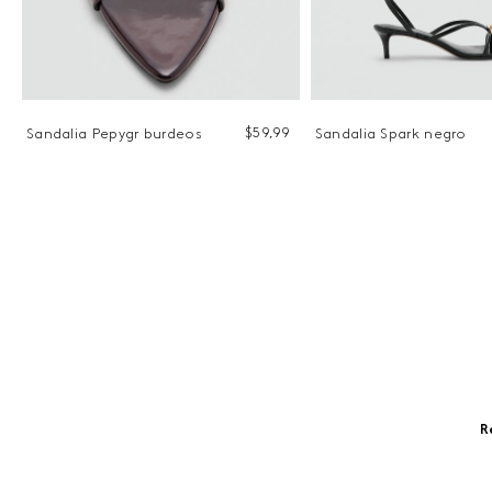
9
$
59
,
99
Sandalia Pepygr burdeos
Sandalia Spark negro
R