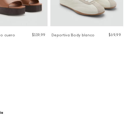
$
119
,
99
$
69
,
99
no cuero
Deportiva Body blanco
ía