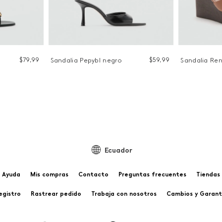
$
79
,
99
$
59
,
99
Sandalia Pepybl negro
Sandalia Re
Ecuador
Ayuda
Mis compras
Contacto
Preguntas frecuentes
Tiendas
egistro
Rastrear pedido
Trabaja con nosotros
Cambios y Garant