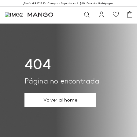
¡Envío GRATIS En Compras Superiores A $60! Excepto Galápagos.
404
Página no encontrada
Volver al home