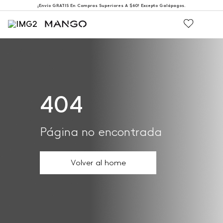
¡Envío GRATIS En Compras Superiores A $60! Excepto Galápagos.
404
Página no encontrada
Volver al home