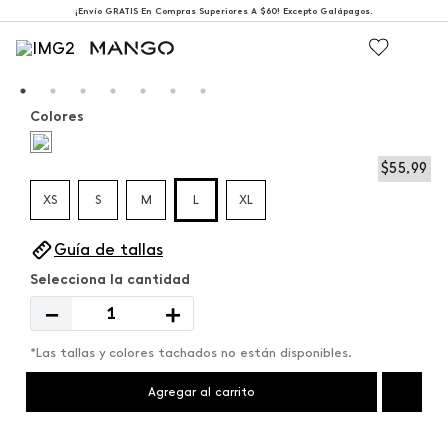
¡Envío GRATIS En Compras Superiores A $60! Excepto Galápagos.
Colores
$
55
,
99
XS
S
M
L
XL
Guía de tallas
－
＋
*Las tallas y colores tachados no están disponibles.
Agregar al carrito