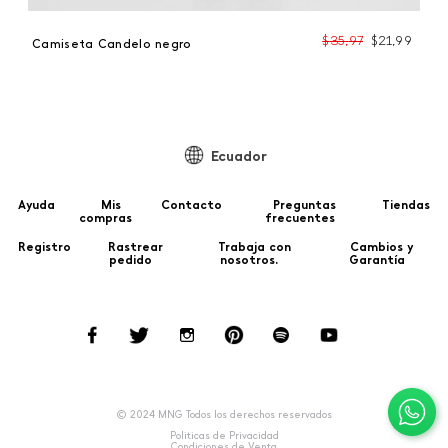
99
$
35
,
97
$
21
,
99
Camiseta Candelo negro
Ecuador
Ayuda
Mis
Contacto
Preguntas
Tiendas
compras
frecuentes
Registro
Rastrear
Trabaja con
Cambios y
pedido
nosotros.
Garantía
© 2024 MNG Todos los derechos reservados
Politicas de Privacidad
Condiciones de Venta