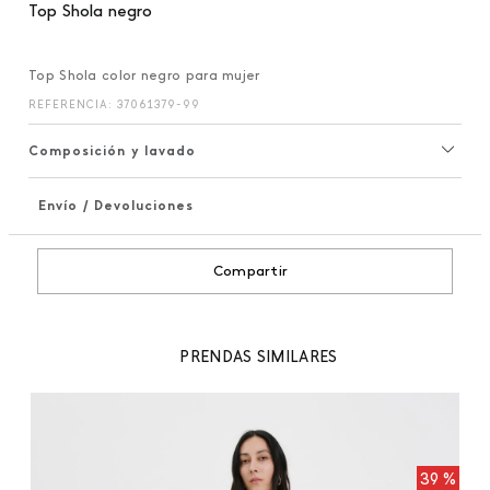
Top Shola negro
Top Shola color negro para mujer
REFERENCIA
:
37061379-99
Composición y lavado
Envío / Devoluciones
+
Compartir
PRENDAS SIMILARES
To
 %
39 %