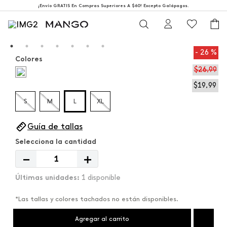
¡Envío GRATIS En Compras Superiores A $60! Excepto Galápagos.
26 %
Colores
$
26
,
99
$
19
,
99
S
M
L
XL
Guía de tallas
－
＋
1 disponible
*Las tallas y colores tachados no están disponibles.
Agregar al carrito