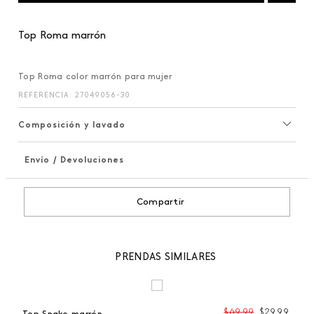
Top Roma marrón
Top Roma color marrón para mujer
REFERENCIA
:
27049056-30
Composición y lavado
Envío / Devoluciones
+
Compartir
PRENDAS SIMILARES
$
69
,
99
$
29
,
99