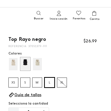
Buscar
Favoritos
Inicia sesión
Top Rayo negro
$
26
,
99
REFERENCIA
:
37051379-99
Colores
XS
S
M
L
XL
Guía de tallas