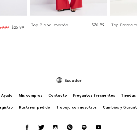
$
26
,
99
Top Blondi marrón
Top Emma te
59
,
97
$
25
,
99
Ecuador
Ayuda
Mis compras
Contacto
Preguntas frecuentes
Tiendas
egistro
Rastrear pedido
Trabaja con nosotros
Cambios y Garant