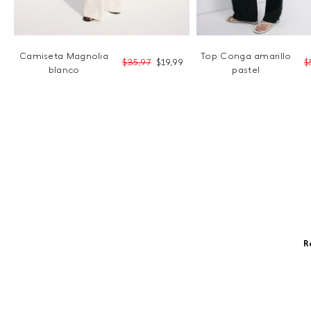
Camiseta Magnolia
Top Conga amarillo
9
$
35
,
97
$
19
,
99
$
blanco
pastel
R