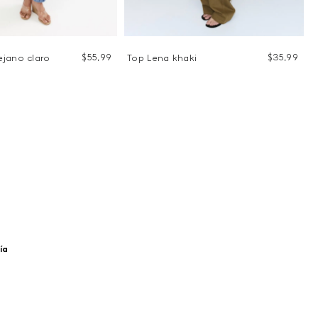
$
55
,
99
$
35
,
99
jano claro
Top Lena khaki
ía