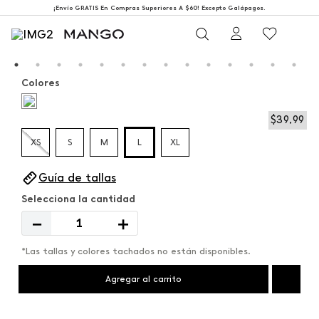
¡Envío GRATIS En Compras Superiores A $60! Excepto Galápagos.
Colores
$
39
,
99
XS
S
M
L
XL
Guía de tallas
－
＋
*Las tallas y colores tachados no están disponibles.
Agregar al carrito