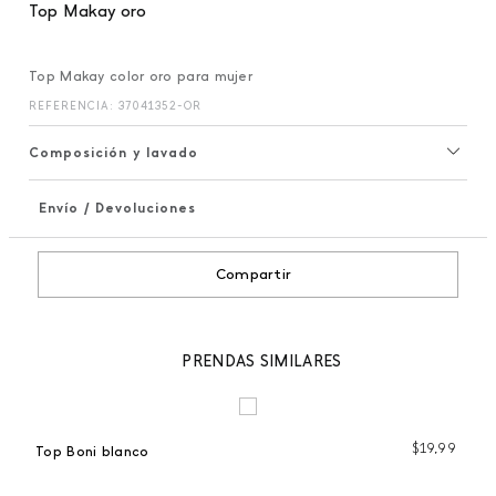
Top Makay oro
Top Makay color oro para mujer
REFERENCIA
:
37041352-OR
Composición y lavado
Envío / Devoluciones
+
Compartir
PRENDAS SIMILARES
99
$
19
,
99
Top Boni blanco
 %