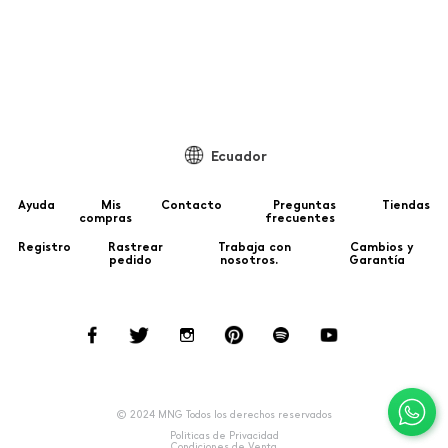
To
Ecuador
Ayuda
Mis
Contacto
Preguntas
Tiendas
compras
frecuentes
Registro
Rastrear
Trabaja con
Cambios y
pedido
nosotros.
Garantía
© 2024 MNG Todos los derechos reservados
Politicas de Privacidad
Condiciones de Venta