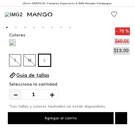
¡Envío GRATIS En Compras Superiores A $60! Excepto Galápagos.
78 %
Colores
$
60
,
01
$
13
,
00
S
M
L
Guía de tallas
－
＋
*Las tallas y colores tachados no están disponibles.
Agregar al carrito