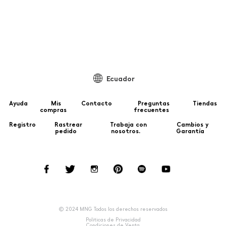
99
C
Ecuador
Ayuda
Mis
Contacto
Preguntas
Tiendas
compras
frecuentes
Registro
Rastrear
Trabaja con
Cambios y
pedido
nosotros.
Garantía
© 2024 MNG Todos los derechos reservados
Politicas de Privacidad
Condiciones de Venta