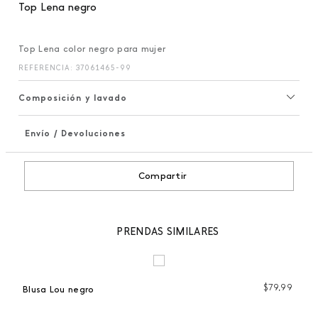
Top Lena negro
Top Lena color negro para mujer
REFERENCIA
:
37061465-99
Composición y lavado
Envío / Devoluciones
+
Compartir
PRENDAS SIMILARES
97
$
79
,
99
Blusa Lou negro
To
 %