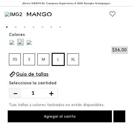
¡Envío GRATIS En Compras Superiores A $60! Excepto Galápagos.
Colores
$
36
,
00
XS
S
M
L
XL
Guía de tallas
－
＋
*Las tallas y colores tachados no están disponibles.
Agregar al carrito