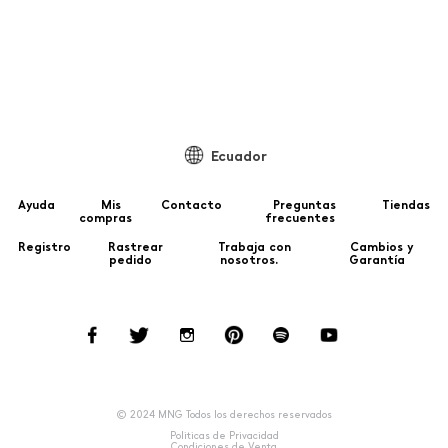
Ecuador
Ayuda
Mis
Contacto
Preguntas
Tiendas
compras
frecuentes
Registro
Rastrear
Trabaja con
Cambios y
pedido
nosotros.
Garantía
© 2024 MNG Todos los derechos reservados
Politicas de Privacidad
Condiciones de Venta