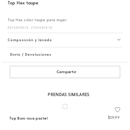
Top Hex taupe
Top Hex color taupe para mujer
REFERENCIA
:
27065824-TA
Composición y lavado
Envío / Devoluciones
+
Compartir
PRENDAS SIMILARES
99
$
19
,
99
Top Boni rosa pastel
To
 %