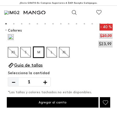
¡Envío GRATIS En Compras Superiores A $60! Excepto Galápagos.
40 %
Colores
$
39
,
99
$
23
,
99
XS
S
M
L
XL
Guía de tallas
－
＋
*Las tallas y colores tachados no están disponibles.
Agregar al carrito