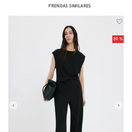
PRENDAS SIMILARES
99
To
 %
39 %