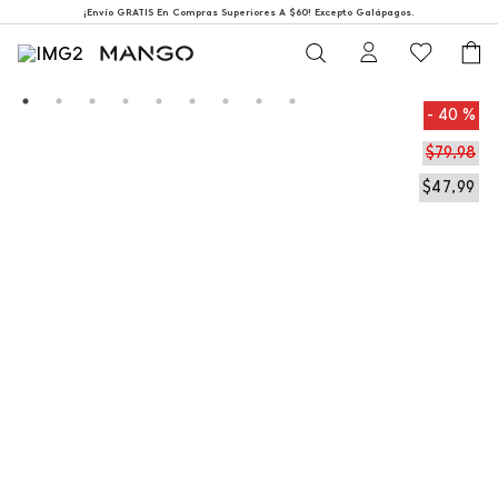
¡Envío GRATIS En Compras Superiores A $60! Excepto Galápagos.
40 %
$
79
,
98
$
47
,
99