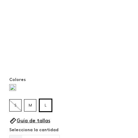
Colores
S
M
L
Guía de tallas