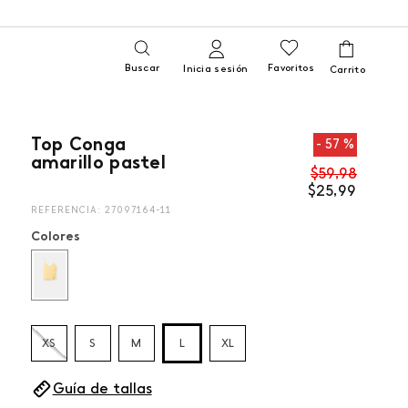
Buscar
Favoritos
Inicia sesión
Top Conga
57 %
amarillo pastel
$
59
,
98
$
25
,
99
REFERENCIA
:
27097164-11
Colores
XS
S
M
L
XL
Guía de tallas