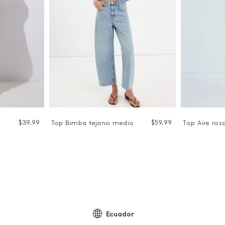
$
39
,
99
$
59
,
99
Top Bimba tejano medio
Top Aire ros
Ecuador