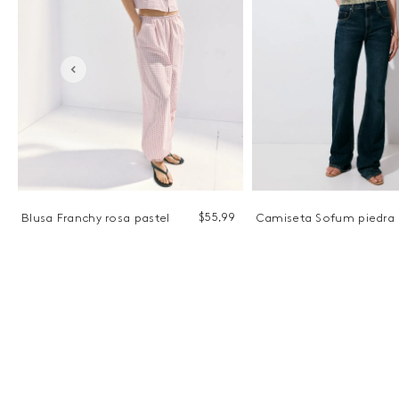
$
55
,
99
Blusa Franchy rosa pastel
Camiseta Sofum piedra
9