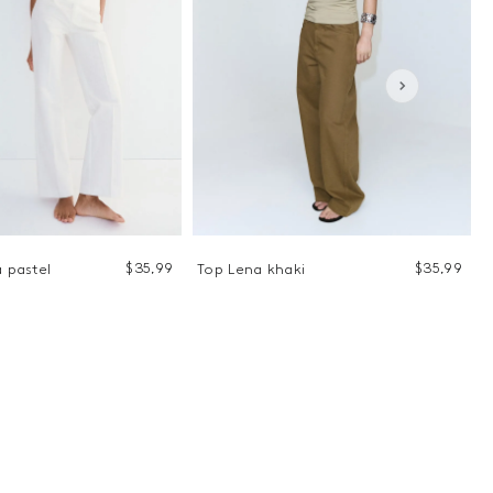
$
35
,
99
$
35
,
99
a pastel
Top Lena khaki