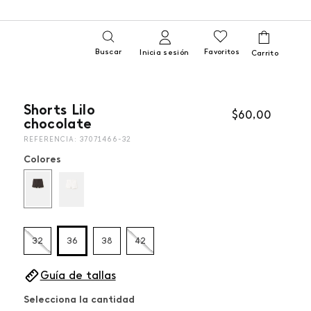
Buscar
Favoritos
Inicia sesión
Shorts Lilo
$
60
,
00
chocolate
REFERENCIA
:
37071466-32
Colores
32
36
38
42
Guía de tallas