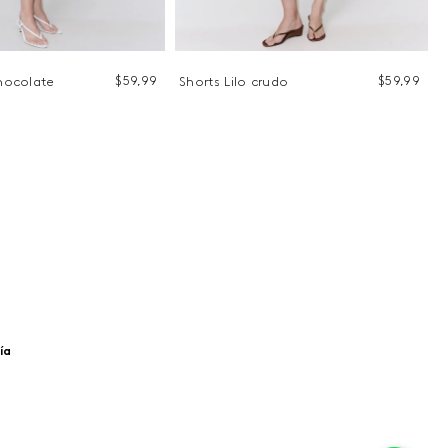
$
59
,
99
$
59
,
99
chocolate
Shorts Lilo crudo
ía