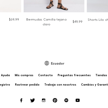
$
69
,
99
Bermudas Camilla tejano
Shorts Lilo 
$
49
,
99
claro
Ecuador
Ayuda
Mis compras
Contacto
Preguntas frecuentes
Tiendas
egistro
Rastrear pedido
Trabaja con nosotros
Cambios y Garant