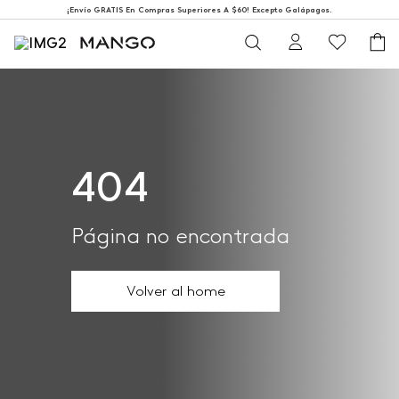
¡Envío GRATIS En Compras Superiores A $60! Excepto Galápagos.
404
Página no encontrada
Volver al home