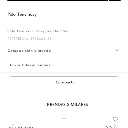
Polo Tens navy
Polo Tens color navy para hombre
REFERENCIA
:
27051281-56
Composición y lavado
Envío / Devoluciones
+
Compartir
PRENDAS SIMILARES
 %
99
$
79
,
99