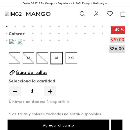
¡Envío GRATIS En Compras Superiores A $60! Excepto Galápagos.
49 %
Colores
$
70
,
00
$
36
,
00
S
M
L
XL
XXL
Guía de tallas
－
＋
1 disponible
*Las tallas y colores tachados no están disponibles.
Agregar al carrito