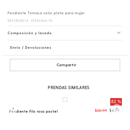
Pendiente Tomasa color plata para mujer
REFERENCIA
:
37061366-PL
Composición y lavado
Envío / Devoluciones
+
Compartir
PRENDAS SIMILARES
 %
82 %
99
$
26
,
99
$
4
,
99
Pendiente Filo rosa pastel
Co