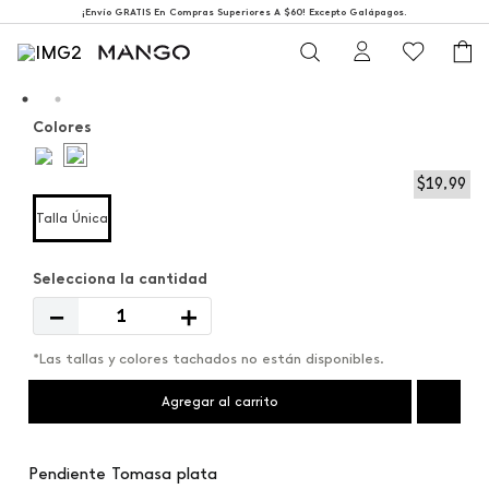
¡Envío GRATIS En Compras Superiores A $60! Excepto Galápagos.
Colores
$
19
,
99
Talla Única
－
＋
*Las tallas y colores tachados no están disponibles.
Agregar al carrito
Pendiente Tomasa plata