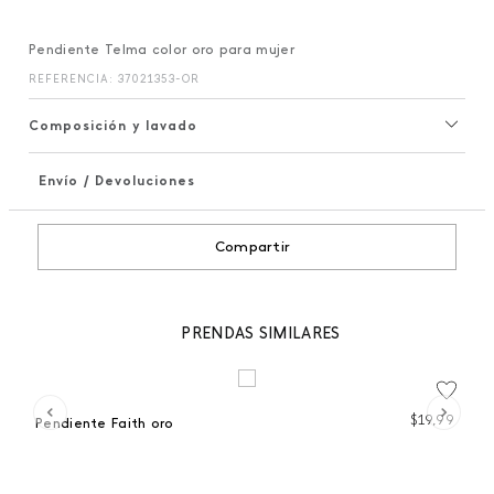
Pendiente Telma color oro para mujer
REFERENCIA
:
37021353-OR
Composición y lavado
Envío / Devoluciones
+
Compartir
PRENDAS SIMILARES
 %
99
$
19
,
99
Pendiente Faith oro
D