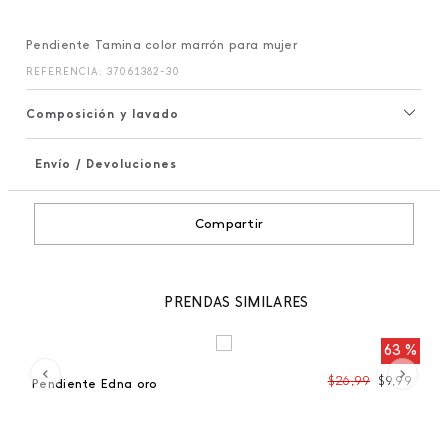
Pendiente Tamina color marrón para mujer
REFERENCIA
:
37061382-30
Composición y lavado
Envío / Devoluciones
+
Compartir
PRENDAS SIMILARES
 %
63 %
99
$
26
,
99
$
9
,
99
Pendiente Edna oro
Co