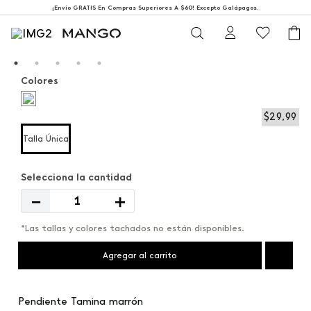
¡Envío GRATIS En Compras Superiores A $60! Excepto Galápagos.
Colores
$
29
,
99
Talla Única
－
＋
*Las tallas y colores tachados no están disponibles.
Agregar al carrito
Pendiente Tamina marrón