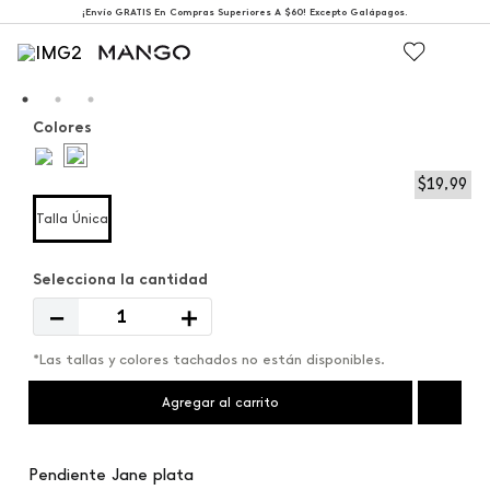
¡Envío GRATIS En Compras Superiores A $60! Excepto Galápagos.
Colores
$
19
,
99
Talla Única
－
＋
*Las tallas y colores tachados no están disponibles.
Agregar al carrito
Pendiente Jane plata