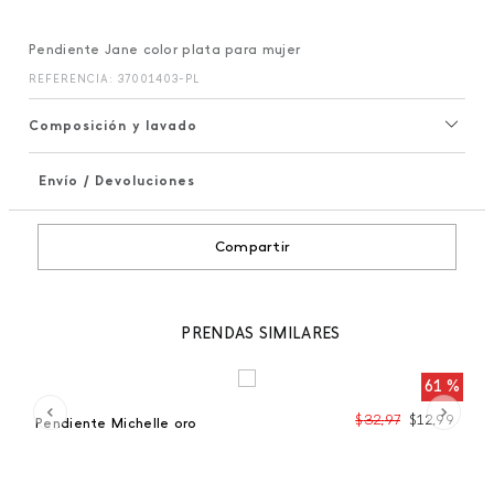
Pendiente Jane color plata para mujer
REFERENCIA
:
37001403-PL
Composición y lavado
Envío / Devoluciones
+
Compartir
PRENDAS SIMILARES
 %
61 %
99
$
32
,
97
$
12
,
99
Pendiente Michelle oro
Pe