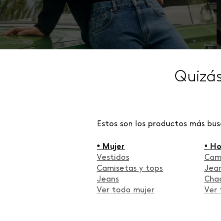
Quizá
Estos son los productos más bu
• Mujer
• H
Vestidos
Cam
Camisetas y tops
Jea
Jeans
Cha
Ver todo mujer
Ver