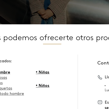
s podemos ofrecerte otros pro
scados:
Cont
ombre
• Niñas
L
isas
ns
• Niños
quetas
Lu
 todo hombre
Es
se