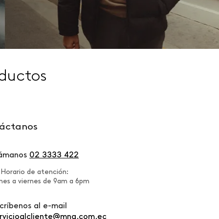
ductos
áctanos
lámanos
02 3333 422
Horario de atención:
nes a viernes de 9am a 6pm
críbenos al e-mail
rvicioalcliente@mng.com.ec