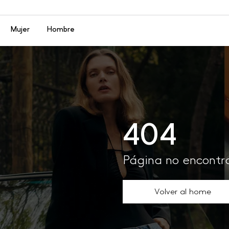
Menú
Mujer
Hombre
404
Página no encont
Volver al home