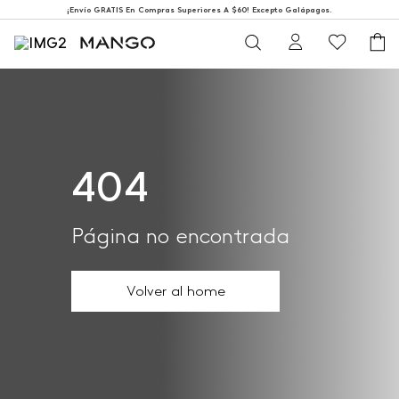
¡Envío GRATIS En Compras Superiores A $60! Excepto Galápagos.
404
Página no encontrada
Volver al home