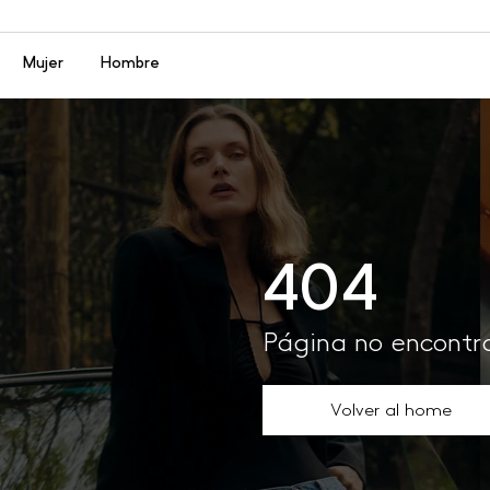
Menú
Mujer
Hombre
404
Página no encont
Volver al home