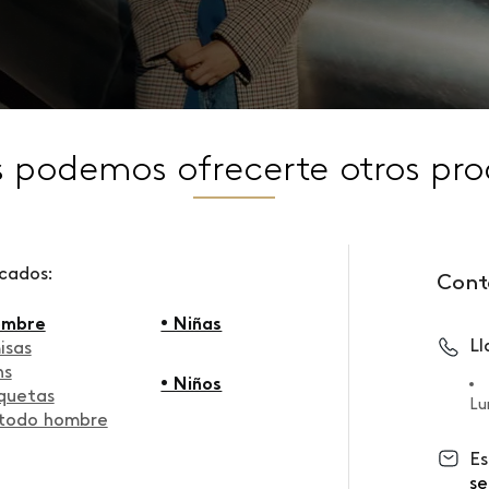
s podemos ofrecerte otros pro
scados:
Cont
ombre
• Niñas
L
isas
ns
• Niños
quetas
Lu
 todo hombre
Es
se