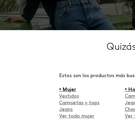
Quizá
Estos son los productos más bu
• Mujer
• H
Vestidos
Cam
Camisetas y tops
Jea
Jeans
Cha
Ver todo mujer
Ver