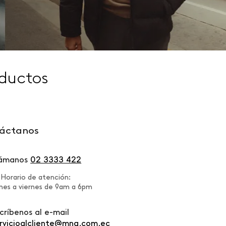
ductos
áctanos
lámanos
02 3333 422
Horario de atención:
nes a viernes de 9am a 6pm
críbenos al e-mail
rvicioalcliente@mng.com.ec