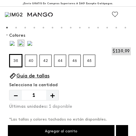
¡Envío GRATIS En Compras Superiores A $60! Excepto Galápagos.
Colores
$
139
,
99
38
40
42
44
46
48
Guía de tallas
－
＋
1 disponible
*Las tallas y colores tachados no están disponibles.
Agregar al carrito