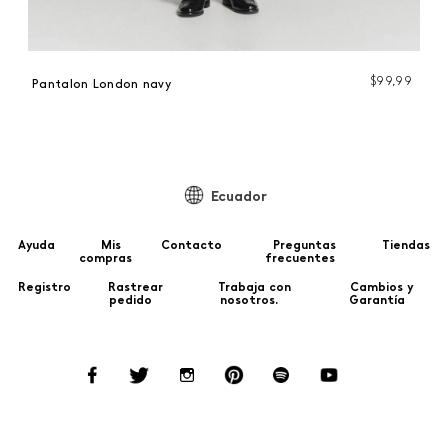
99
$
99
,
99
Pantalon London navy
Pa
Ecuador
Ayuda
Mis
Contacto
Preguntas
Tiendas
compras
frecuentes
Registro
Rastrear
Trabaja con
Cambios y
pedido
nosotros.
Garantía