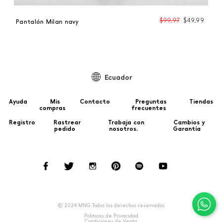
$
99
,
97
$
49
,
99
Pantalón Milan navy
Ecuador
Ayuda
Mis
Contacto
Preguntas
Tiendas
compras
frecuentes
Registro
Rastrear
Trabaja con
Cambios y
pedido
nosotros.
Garantía
© 2024 MNG Todos los derechos reservados
Politicas de Privacidad
Condiciones de Venta