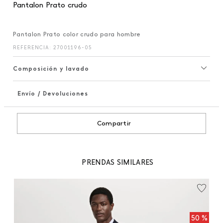
Pantalon Prato crudo
Pantalon Prato color crudo para hombre
REFERENCIA
:
27001196-05
Composición y lavado
Envío / Devoluciones
+
Compartir
PRENDAS SIMILARES
99
Pa
 %
50 %