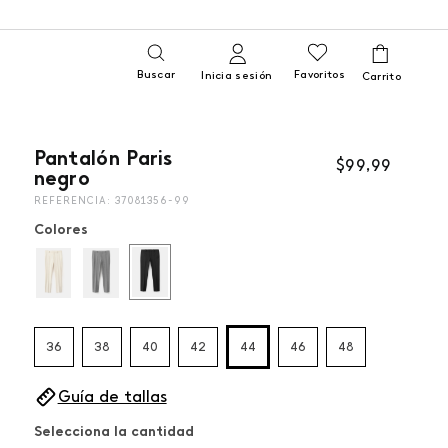
Buscar
Favoritos
Inicia sesión
Pantalón Paris
$
99
,
99
negro
REFERENCIA
:
37081356-99
Colores
36
38
40
42
44
46
48
Guía de tallas