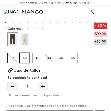
¡Envío GRATIS En Compras Superiores A $60! Excepto Galápagos.
30 %
Colores
$
99
,
98
$
69
,
99
38
40
42
44
46
48
Guía de tallas
－
＋
1 disponible
*Las tallas y colores tachados no están disponibles.