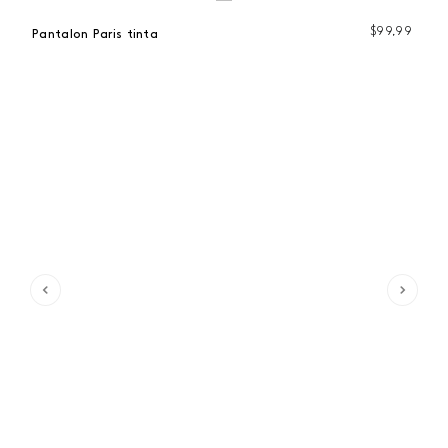
99
$
99
,
99
Pantalon Paris tinta
Pa
 %