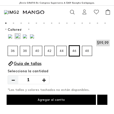
¡Envío GRATIS En Compras Superiores A $60! Excepto Galápagos.
Colores
$
99
,
99
36
38
40
42
44
46
48
Guía de tallas
－
＋
*Las tallas y colores tachados no están disponibles.
Agregar al carrito