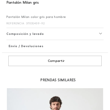
Pantalón Milan gris
Pantalón Milan color gris para hombre
REFERENCIA
:
37031409-92
Composición y lavado
Envío / Devoluciones
+
Compartir
PRENDAS SIMILARES
99
Pa
 %