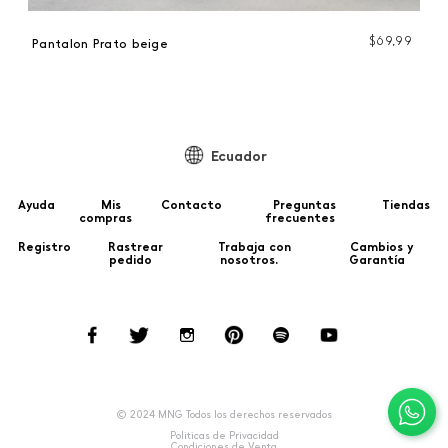
$
69
,
99
Pantalon Prato beige
Ecuador
Ayuda
Mis
Contacto
Preguntas
Tiendas
compras
frecuentes
Registro
Rastrear
Trabaja con
Cambios y
pedido
nosotros.
Garantía
© 2024 MNG Todos los derechos reservados
Politicas de Privacidad
Condiciones de Venta