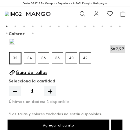
¡Envío GRATIS En Compras Superiores A $60! Excepto Galápagos.
Colores
$
69
,
99
32
34
36
38
40
42
Guía de tallas
－
＋
1 disponible
*Las tallas y colores tachados no están disponibles.
Agregar al carrito