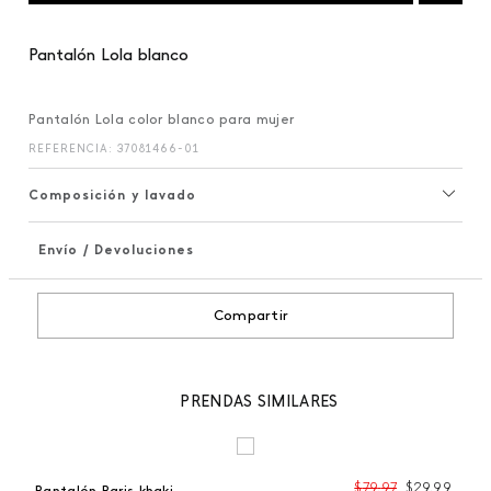
Pantalón Lola blanco
Pantalón Lola color blanco para mujer
REFERENCIA
:
37081466-01
Composición y lavado
Envío / Devoluciones
+
Compartir
PRENDAS SIMILARES
99
$
79
,
97
$
29
,
99